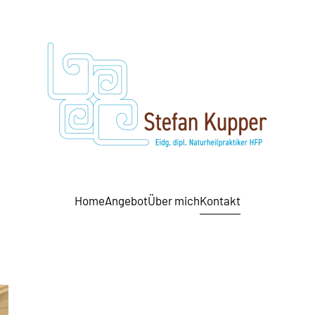
Home
Angebot
Über mich
Kontakt
Leaflet
|
©
OpenStreetMap
+